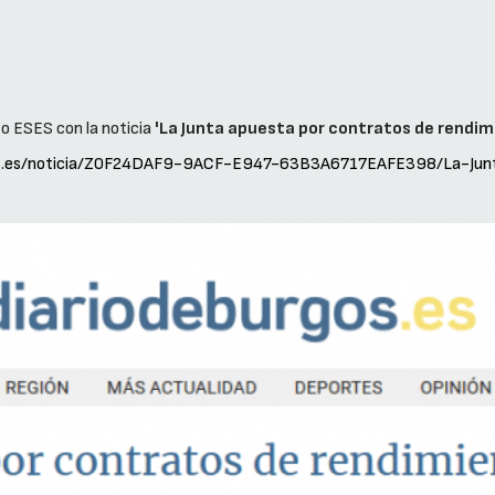
so ESES con la noticia
'La Junta apuesta por contratos de rendim
gos.es/noticia/Z0F24DAF9-9ACF-E947-63B3A6717EAFE398/La-Junt